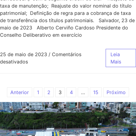
taxa de manutenção; Reajuste do valor nominal do título
patrimonial; Definição de regra para a cobrança de taxa
de transferência dos títulos patrimoniais. Salvador, 23 de
maio de 2023 Alberto Cerviño Cardoso Presidente do
Conselho Deliberativo em exercício
25 de maio de 2023
/
Comentários
Leia
desativados
Mais
Anterior
1
2
3
4
…
15
Próximo